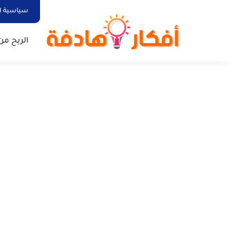
سياسية ا
الربح من 