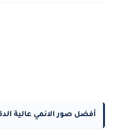
أفضل صور الانمي عالية الدقة 4k و 8k صور انمي 