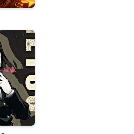
ص
صور