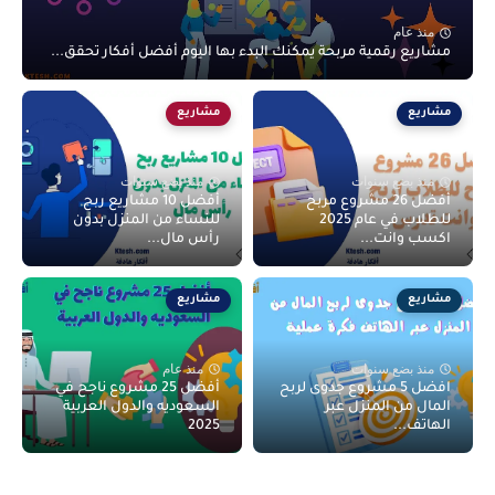
منذ عام
مشاريع رقمية مربحة يمكنك البدء بها اليوم أفضل أفكار تحقق...
مشاريع
مشاريع
منذ بضع سنوات
منذ بضع سنوات
أفضل 26 مشروع مربح
أفضل 10 مشاريع ربح
للطلاب في عام 2025
للنساء من المنزل بدون
اكسب وانت...
رأس مال...
مشاريع
مشاريع
منذ بضع سنوات
منذ عام
افضل 5 مشروع جدوى لربح
أفضل 25 مشروع ناجح في
المال من المنزل عبر
السعوديه والدول العربية
الهاتف...
2025