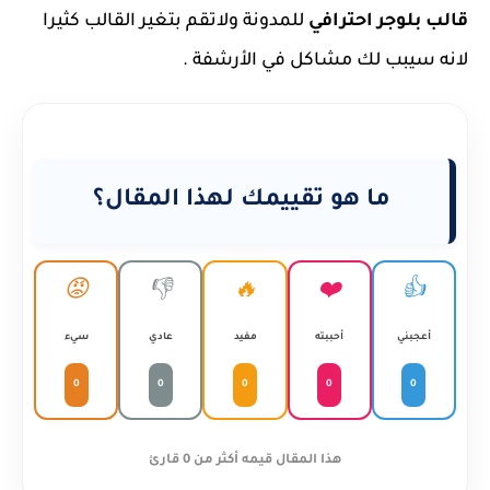
قالب بلوجر احترافي
للمدونة ولاتقم بتغير القالب كثيرا
لانه سيبب لك مشاكل في الأرشفة .
ما هو تقييمك لهذا المقال؟
😡
👎
🔥
❤️
👍
أعجبني
أحببته
مفيد
عادي
سيء
0
0
0
0
0
هذا المقال قيمه أكثر من 0 قارئ