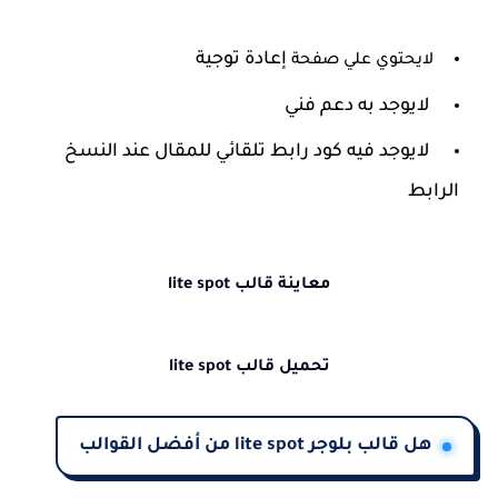
إعادة توجية
لايحتوي علي صفحة
لايوجد به دعم فني
لايوجد فيه كود رابط تلقائي للمقال عند النسخ
الرابط
معاينة قالب lite spot
تحميل قالب lite spot
هل قالب بلوجر lite spot من أفضل القوالب