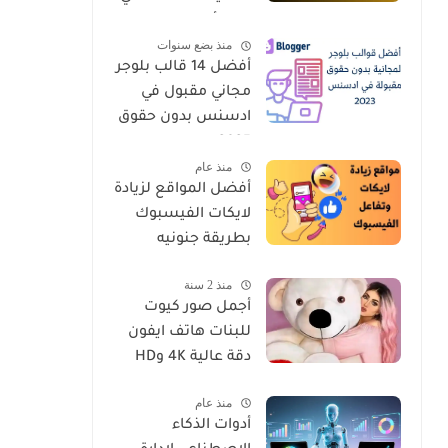
يجب أن تعرفها
منذ بضع سنوات
أفضل 14 قالب بلوجر
مجاني مقبول في
ادسنس بدون حقوق
2025
منذ عام
أفضل المواقع لزيادة
لايكات الفيسبوك
بطريقة جنونيه
منذ 2 سنة
أجمل صور كيوت
للبنات هاتف ايفون
دقة عالية 4K وHD
منذ عام
أدوات الذكاء