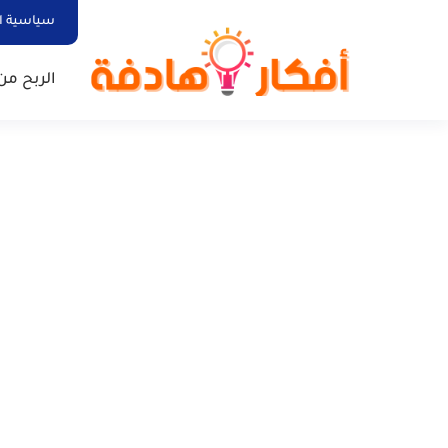
سياسية ا
الربح من 