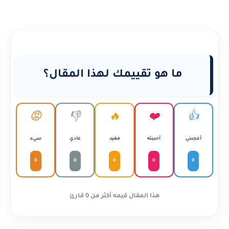
ما هو تقييمك لهذا المقال؟
😡
👎
🔥
❤️
👍
أعجبني
أحببته
مفيد
عادي
سيء
0
0
0
0
0
هذا المقال قيمه أكثر من 0 قارئ