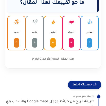
ما هو تقييمك لهذا المقال؟
😡
👎
🔥
❤️
👍
أعجبني
أحببته
مفيد
عادي
سيء
0
0
0
0
0
هذا المقال قيمه أكثر من 0 قارئ
قد يعجبك ايضا
منذ بضع سنوات
طريقة الربح من خرائط جوجل Google maps والسحب باي