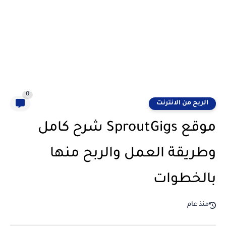
0
الربح من الانترنت
موقع SproutGigs شرح كامل
وطريقة العمل والربح منها
بالخطوات
منذ عام