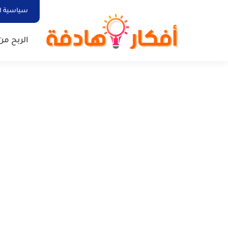
سياسية ا
الربح من 