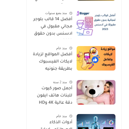
يجب أن تعرفها
منذ بضع سنوات
أفضل 14 قالب بلوجر
مجاني مقبول في
ادسنس بدون حقوق
2025
منذ عام
أفضل المواقع لزيادة
لايكات الفيسبوك
بطريقة جنونيه
منذ 2 سنة
أجمل صور كيوت
للبنات هاتف ايفون
دقة عالية 4K وHD
منذ عام
أدوات الذكاء