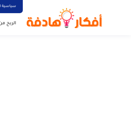
سياسية ا
الربح من 