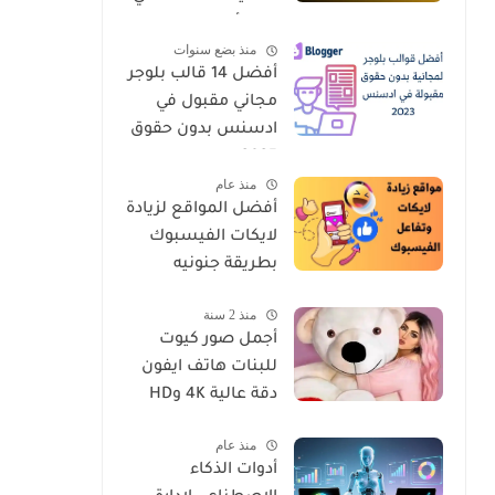
يجب أن تعرفها
منذ بضع سنوات
أفضل 14 قالب بلوجر
مجاني مقبول في
ادسنس بدون حقوق
2025
منذ عام
أفضل المواقع لزيادة
لايكات الفيسبوك
بطريقة جنونيه
منذ 2 سنة
أجمل صور كيوت
للبنات هاتف ايفون
دقة عالية 4K وHD
منذ عام
أدوات الذكاء